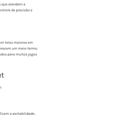
s que atendem a
ntrole de precisão e
Com telas maiores em
ferecem um meio-termo.
ados para muitos jogos
et
o.
ficam a portabilidade,