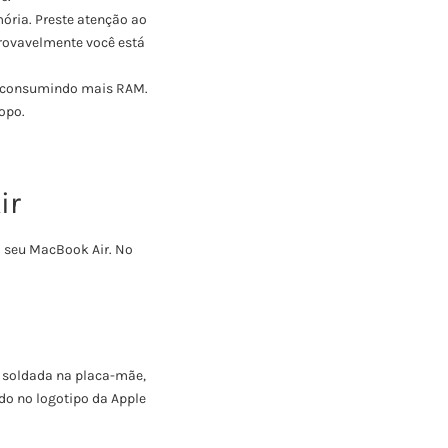
ria. Preste atenção ao
provavelmente você está
ão consumindo mais RAM.
opo.
ir
 seu MacBook Air. No
 soldada na placa-mãe,
do no logotipo da Apple