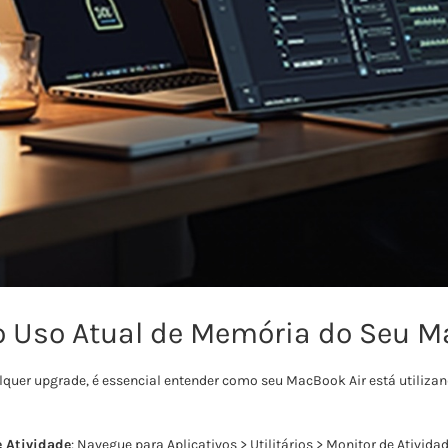
o Uso Atual de Memória do Seu M
lquer upgrade, é essencial entender como seu MacBook Air está utiliz
e Atividade
: Navegue para Aplicativos > Utilitários > Monitor de Atividad