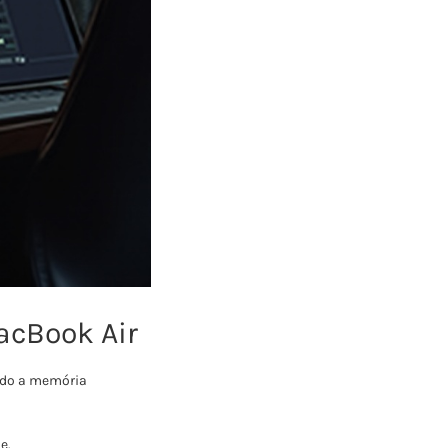
acBook Air
ando a memória
e.