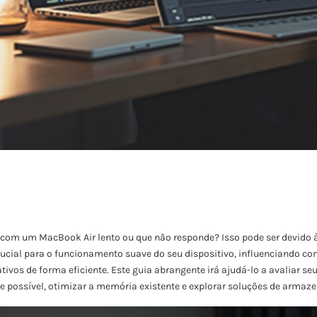
 com um MacBook Air lento ou que não responde? Isso pode ser devido 
ucial para o funcionamento suave do seu dispositivo, influenciando c
ativos de forma eficiente. Este guia abrangente irá ajudá-lo a avaliar s
e possível, otimizar a memória existente e explorar soluções de armaz