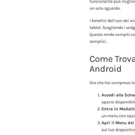
funzionalità può miglior
un solo sguardo.
I benefici dell’uso dei 
tablet. Scegliendo i widg
Questo rende compiti com
semplici.
Come Trova
Android
Ora che hai compreso le
Accedi alla Sch
spazio disponibil
Entra in Modali
un menu con opzi
Apri il Menu dei
sul tuo dispositiv