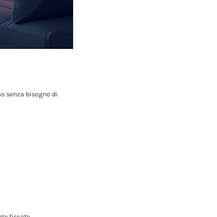
rmo senza bisogno di
te fissate.