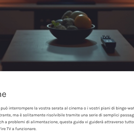
ne
 può interrompere la vostra serata al cinema o i vostri piani di binge-
ante, ma è solitamente risolvibile tramite una serie di semplici passagg
tch a problemi di alimentazione, questa guida vi guiderà attraverso tutt
 Fire TV a funzionare.