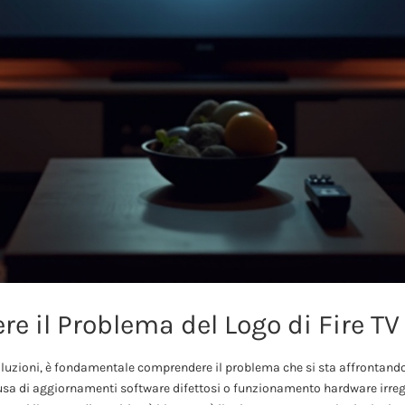
e il Problema del Logo di Fire TV
oluzioni, è fondamentale comprendere il problema che si sta affrontando. 
usa di aggiornamenti software difettosi o funzionamento hardware irrego