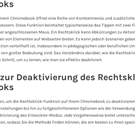
oks
einem Chromebook öffnet eine Reihe von Kontextmenüs und zusätzlichen
bessern. Diese Funktion beinhaltet typischerweise das Tippen mit zwei 
ner angeschlossenen Maus. Ein Rechtsklick kann Abkürzungen zu Aktion
n von Elementen auf Webseiten bieten. Es kann jedoch Szenarien geben
ktion vorteilhaft ist, insbesondere in pädagogischen oder beruflichen 
e von großer Bedeutung sind. Das Verständnis darüber, wie die Rechtskl
te Schritt, um zu lernen, wie man sie effektiv deaktiviert.
zur Deaktivierung des Rechtskl
oks
en, um die Rechtsklick-Funktion auf Ihrem Chromebook zu deaktivieren
instellungen bis hin zu fortgeschritteneren Optionen wie der Verwendu
ktivierung des Entwickler-Modus. Jede Vorgehensweise bietet unterschi
, sodass Sie die Methode finden können, die am besten zu Ihren spezi