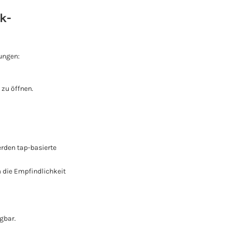
k-
ungen:
 zu öffnen.
erden tap-basierte
m die Empfindlichkeit
gbar.