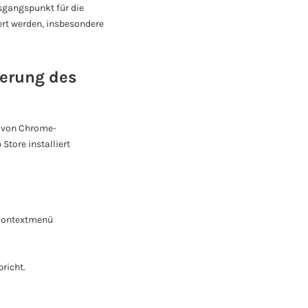
usgangspunkt für die
ert werden, insbesondere
erung des
ng von Chrome-
Store installiert
‘Kontextmenü
richt.